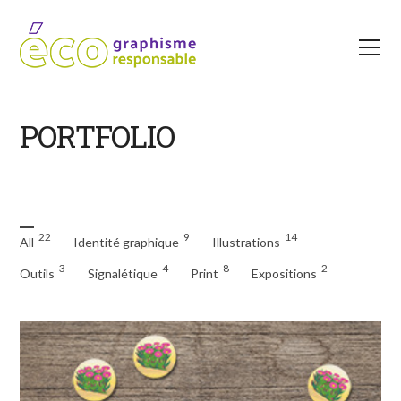
PORTFOLIO
22
9
14
All
Identité graphique
Illustrations
3
4
8
2
Outils
Signalétique
Print
Expositions